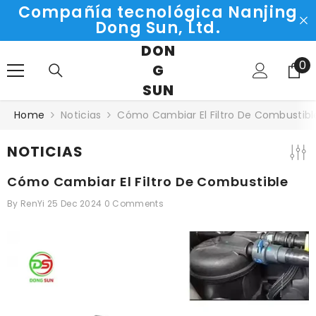
Compañía tecnológica Nanjing
SKIP TO CONTENT
Dong Sun, Ltd.
DON
0
0
G
it
SUN
Home
Noticias
Cómo Cambiar El Filtro De Combustibl
NOTICIAS
Cómo Cambiar El Filtro De Combustible
By
RenYi
25 Dec 2024
0 Comments